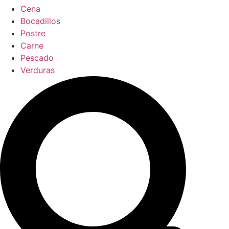
Cena
Bocadillos
Postre
Carne
Pescado
Verduras