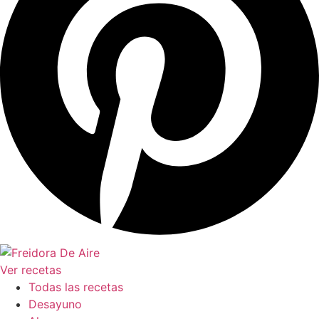
Ver recetas
Todas las recetas
Desayuno