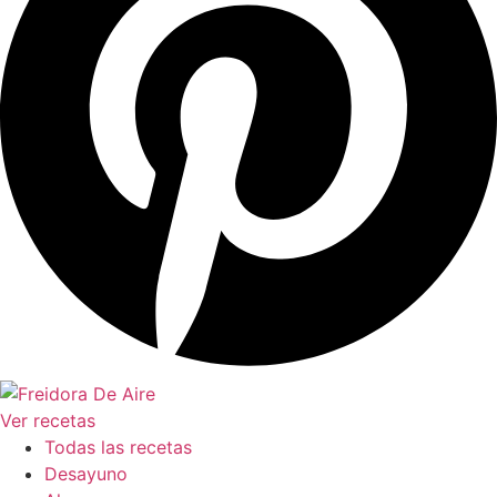
Ver recetas
Todas las recetas
Desayuno