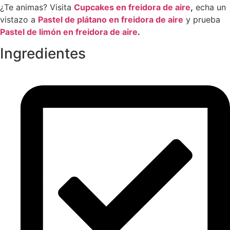
¿Te animas? Visita
Cupcakes
en
freidora
de
aire
,
echa un
vistazo a
Pastel
de
plátano
en
freidora
de
aire
y prueba
Pastel
de
limón
en
freidora
de
aire
.
Ingredientes