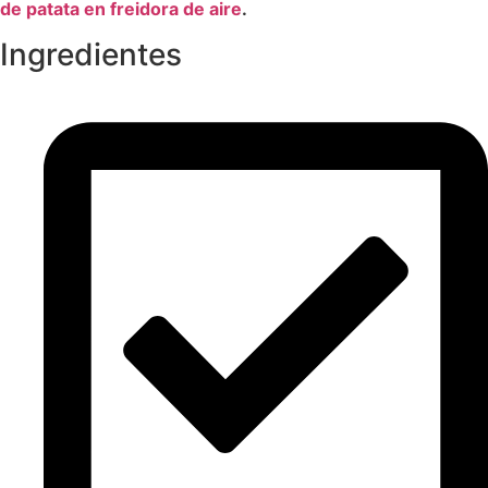
de
patata
en
freidora
de
aire
.
Ingredientes