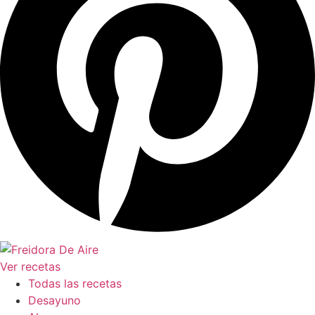
Ver recetas
Todas las recetas
Desayuno