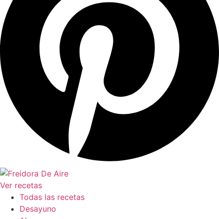
Ver recetas
Todas las recetas
Desayuno