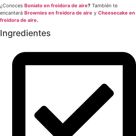
¿Conoces
Boniato
en
freidora
de
aire
?
También te
encantará
Brownies
en
freidora
de
aire
y
Cheesecake
en
freidora
de
aire
.
Ingredientes